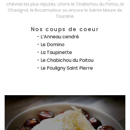
chèvres les plus réputés, citons le Chabichou du Poitou, le
Chavignol, le Rocamadour ou encore le Sainte Maure de
Touraine.
Nos coups de coeur
- L’Anneau cendré
- Le Domino
- La Taupinette
- Le Chabichou du Poitou
- Le Pouligny Saint Pierre