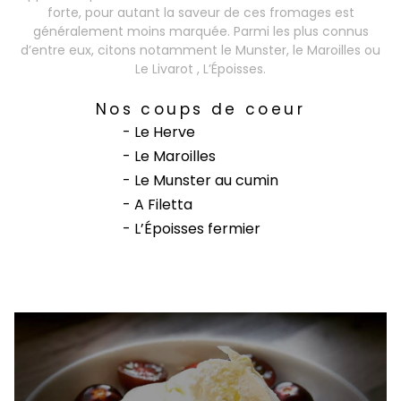
forte, pour autant la saveur de ces fromages est
généralement moins marquée. Parmi les plus connus
d’entre eux, citons notamment le Munster, le Maroilles ou
Le Livarot , L’Époisses.
Nos coups de coeur
- Le Herve
- Le Maroilles
- Le Munster au cumin
- A Filetta
- L’Époisses fermier